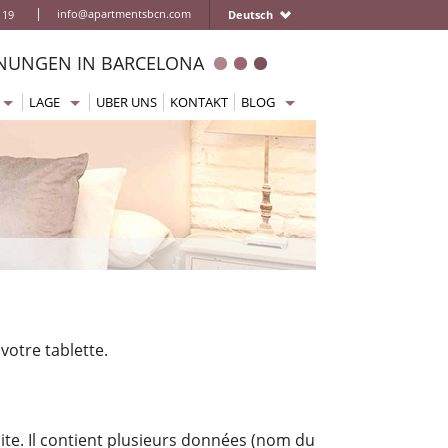
|
info@apartmentsbcn.com
 19
Deutsch
UNGEN IN BARCELONA
LAGE
UBER UNS
KONTAKT
BLOG
nts
Eixample Ferienwohnungen
Home
ios
Sagrada Familia Ferienwohnungen
Getting to Barcelona
mer
Plaza Catalunya Ferienwohnungen
Moving around the city
mer
Gotisches Viertel Ferienwohnungen
Where to eat or drink
mer
Barceloneta Ferienwohnungen
Things to do / Activities
sse
Gracia Ferienwohnungen
What to visit
and
Born Ferienwohnungen
Practical information
ünstig
Las Ramblas Ferienwohnungen
votre tablette.
omfort
Poble Sec Ferienwohnungen
perior
La Sagrera Ferienwohnungen
xus
Parc Guell Ferienwohnungen
site. Il contient plusieurs données (nom du