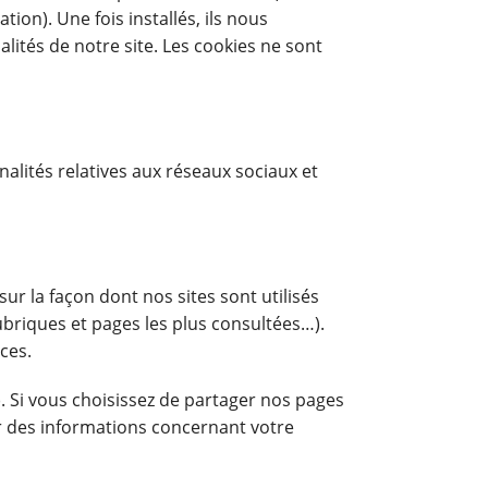
ete
Sant Gervasi Ferienwohnungen
on). Une fois installés, ils nous
Sants Ferienwohnungen
lités de notre site. Les cookies ne sont
Vila Olimpica Ferienwohnungen
alités relatives aux réseaux sociaux et
sur la façon dont nos sites sont utilisés
briques et pages les plus consultées…).
ces.
. Si vous choisissez de partager nos pages
lir des informations concernant votre