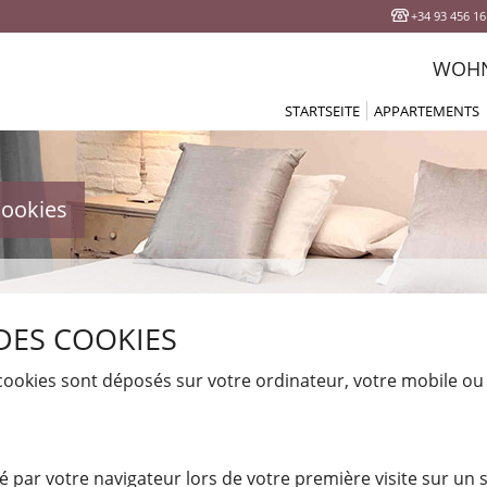
+34 93 456 16
WOHN
STARTSEITE
APPARTEMENTS
Alle apparteme
Stud
1 zim
cookies
2 schlafzim
3/4/5 schlafzim
Mit Terra
DES COOKIES
Nahe vom str
Ferienwohnung g
 cookies sont déposés sur votre ordinateur, votre mobile ou 
Appartements C
Appartements su
Lu
ké par votre navigateur lors de votre première visite sur un 