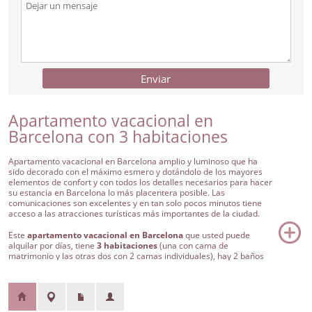
Enviar
Apartamento vacacional en
Barcelona con 3 habitaciones
Apartamento vacacional en Barcelona amplio y luminoso que ha
sido decorado con el máximo esmero y dotándolo de los mayores
elementos de confort y con todos los detalles necesarios para hacer
su estancia en Barcelona lo más placentera posible. Las
comunicaciones son excelentes y en tan solo pocos minutos tiene
acceso a las atracciones turísticas más importantes de la ciudad.
Este
apartamento vacacional en Barcelona
que usted puede
alquilar por días, tiene
3 habitaciones
(una con cama de
matrimonio y las otras dos con 2 camas individuales), hay 2 baños
completos con ducha y un salón comedor muy amplio con casi 50
metros cuadrados donde hay un sofá cama para poder alojar hasta
8 personas.
El apartamento dispone de una cocina americana totalmente