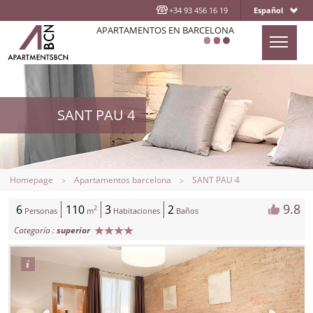
+34 93 456 16 19
Español
APARTAMENTOS EN BARCELONA
PRESENTACION
APARTAMENTOS
SANT PAU 4
LOCALIZACIÓN
¿QUIENES SOMOS?
CONTACTAR
Homepage
Apartamentos barcelona
SANT PAU 4
BLOG
9.8
6
110
3
2
2
Personas
m
Habitaciones
Baños
Categoría :
superior