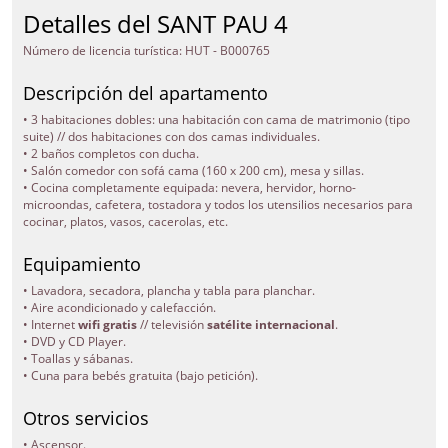
equipada con todos los utensilios necesarios, horno-microondas,
Detalles del SANT PAU 4
vitrocerámica, cafetera, tostadora, etc… también esta equipado con
internet wifi
y
televisión satélite
.
Número de licencia turística: HUT - B000765
La ubicación en esta parte del Eixample es muy tranquila ya que es
el típico barrio barcelonés donde vive la gente de toda la vida y en el
Descripción del apartamento
que podrá sentirse como un ciudadano más de la ciudad, al lado
encontrará 2 monumentos patrimonio mundial de la Unesco,la
• 3 habitaciones dobles: una habitación con cama de matrimonio (tipo
catedral de la
Sagrada Familia
y el Hospital de Sant Pau.
suite) // dos habitaciones con dos camas individuales.
• 2 baños completos con ducha.
El barrio es seguro y en él puede encontrar todo tipo de tiendas,
• Salón comedor con sofá cama (160 x 200 cm), mesa y sillas.
restaurantes, bares con terraza, etc…. Tiene dos líneas de metro al
• Cocina completamente equipada: nevera, hervidor, horno-
lado y más de 10 autobuses para poderle facilitar la comunicación
microondas, cafetera, tostadora y todos los utensilios necesarios para
con las otras zonas de Barcelona.
cocinar, platos, vasos, cacerolas, etc.
En los bajos de este
apartamento vacacional Barcelona
encontrará nuestra oficina abierta al público entre las 09.00 horas y
Equipamiento
las 18.00 horas todos los días de la semana para poder ayudarle y
asesorarle en lo que usted necesite durante su estancia en nuestra
• Lavadora, secadora, plancha y tabla para planchar.
ciudad.
• Aire acondicionado y calefacción.
• Internet
wifi gratis
// televisión
satélite internacional
.
• DVD y CD Player.
• Toallas y sábanas.
• Cuna para bebés gratuita (bajo petición).
Otros servicios
• Ascensor.