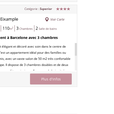
 est le monument le plus visité de Barcelone et
Catégorie :
Superior
gne. Le quartier est animé, avec beaucoup de
ars et restaurants. Possibilité de parking à côté
Eixample
/
Voir Carte
ment.
110
3
2
2
m
Chambres
Salle de bains
00805800000836800000000000000000HUTB-
nt à Barcelone avec 3 chambres
élégant et décoré avec soin dans le centre de
’est un appartement idéal pour des familles ou
is, avec un vaste salon de 50 m2 très confortable
pe. Il dispose de 3 chambres doubles et de deux
in complètes, ainsi que d’une grande baie vitrée
n / salle à manger, qui offre une belle lumière
Plus d'infos
cette grande pièce. Le quartier de la Sagrada
très animé en journée, et son ambiance nocture
a tranquillité souhaitée pour le repos. Possibilité de
té de l’appartement.
00805800000836800000000000000000HUTB-