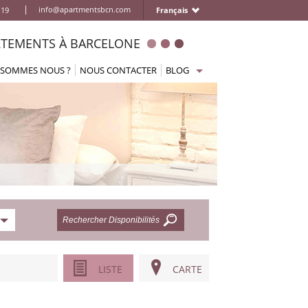
|
info@apartmentsbcn.com
 19
Français
TEMENTS À BARCELONE
 SOMMES NOUS ?
NOUS CONTACTER
BLOG
Accueil
ments
Arriver à Barcelone
partements
Se déplacer
Boire et manger
s
Que faire/activités
Que visiter
Information pratique
ts
LISTE
CARTE