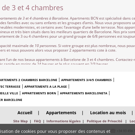
 de 3 et 4 chambres
0007670
partements de 3 et 4 chambres à Barcelone
. Apartments BCN est spécialisé dans c
ndes familles avec ou sans enfants et les groupes d’amis. Nous vous proposons u
eubles modernistes, et certains avec l’avantage d’une belle terrasse. Nos
appar
ineux et très bien situés dans les meilleurs quartiers de Barcelone. Nos prix son
 appartement de 3 ou 4 chambres pour un grand groupe de 6/8 personnes est touj
capacité maximale de
10 personnes
. Si votre groupe est plus nombreux, nous pouv
ers et nous pouvons alors vous proposer 2 appartements cote à cote.
nt l’un de nos beaux appartements à Barcelone de 3 et 4 chambres. Contactez-n
ès rapide en moins de 24 heures et le plus souvent en 2/3 heures.
ARTEMENTS 2 CHAMBRES BARCELONE
APPARTEMENTS 3/4/5 CHAMBRES
EC TERRASSE
APPARTEMENTS A LA PLAGE
EILLE VILLE
APPARTEMENTS BORN
APPARTEMENTS BARCELONETA
ER BARCELONE
Accueil
|
Appartements
|
Location au mois
|
Site Map
|
FAQ
|
Informations légales
|
Politique de Privacité
|
Lo
ilisation de cookies pour vous proposer des contenus et
+34 93 456 