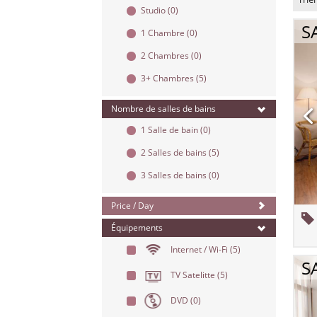
Studio
(0)
S
1 Chambre
(0)
2 Chambres
(0)
3+ Chambres
(5)
Nombre de salles de bains
1 Salle de bain
(0)
2 Salles de bains
(5)
3 Salles de bains
(0)
Price / Day
Équipements
Internet / Wi-Fi
(5)
S
TV Satelitte
(5)
DVD
(0)