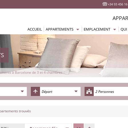
+34 93 456 16
APPAR
ACCUEIL
APPARTEMENTS
EMPLACEMENT
QUI
Tous les appartements
Eixample Appartements
Studios
Sagrada Familia Apparte
1 chambre
Place de la Catalogne Ap
TS
2 chambres
Vieille ville Appartements
3 à 5 chambres
Barceloneta Appartement
ements à Barcelone de 3 et 4 chambres
Avec terrasse
Gracia Appartements
Proches de la mer
Born Appartements
2 Personnes
Appartements pas cher
Las Ramblas Appartemen
Appartements Comfort
Poble Sec Appartements
partements trouvés
Appartements haut standing
La Sagrera Appartements
Appartements de luxe
Parc Guell Appartements
 par :