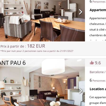
6
parking à 
Personnes
NRA:
Apparteme
ESFCTU000
Appartement 
0007656
chaleureux. I
situé à côté
chambres do
douche, et d’
182 EUR
Prix à partir de :
également d’
*Prix par nuit pour 2 personnes sans tva a partir du 21/01/2027
permet à la l
ce qui en fa
ANT PAU 6
9.6
qui recherch
deux lignes 
Barcelone 
déplacer trè
6
Barcelone. P
Personnes
ESFCTU000
Location 
0007687
Cet appartem
groupe d’ami