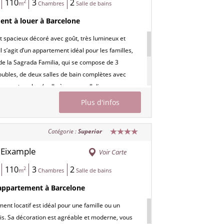
110
3
2
2
proximité immédiate
.
m
Chambres
Salle de bains
nt à louer à Barcelone
00805800000836800000000000000000HUTB-
spacieux décoré avec goût, très lumineux et
l s’agit d’un appartement idéal pour les familles,
 de la Sagrada Familia, qui se compose de 3
ubles, de deux salles de bain complètes avec
un vaste salon / salle à manger. Il dispose
une grande baie vitrée de 6 mètres de long qui
Plus d'infos
umière naturelle d’illuminer toute la pièce à vivre,
it un appartement très apprécié par les personnes
Catégorie :
Superior
ent un logement ensoleillé. Vous aurez accès à
de métro à côté de cet hébergement, pour vous
Eixample
/
Voir Carte
s facilement vers tous les centres d’intérêt de
110
3
2
2
ossibilité de parking à proximité immédiate.
m
Chambres
Salle de bains
00805800000836800000000000000000HUTB-
appartement à Barcelone
ent locatif est idéal pour une famille ou un
s. Sa décoration est agréable et moderne, vous