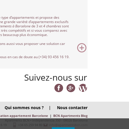
e type d’appartements et propose des
ne grande variété d’appartements exclusifs
tements à Barcelone
de 3 et
4 chambres
sont
t très compétitifs et si vous comparez avec
ours beaucoup plus économique.
ons aussi vous proposer une solution car
ous en cas de doute au (+34) 93 456 16 19.
Suivez-nous sur
Qui sommes nous ?
|
Nous contacter
cation appartement Barcelone
|
BCN Apartments Blog
Apartments BCN • Independencia 350 - 08026 Barcelona
16 19
+34 65 259 94 80
info@apartmentsbcn.com