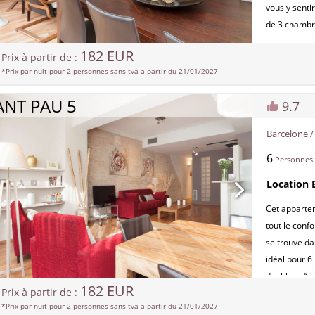
vous y senti
de 3 chambre
spacieux, av
182 EUR
Prix à partir de :
d’hébergemen
*Prix par nuit pour 2 personnes sans tva a partir du 21/01/2027
entièrement 
complètes, de
ANT PAU 5
9.7
à l’internet
w
éléments de 
Barcelone 
possibilité 
6
NRA:
Personnes
ESFCTU000
Location 
0007649
Cet appartem
tout le conf
se trouve da
idéal pour 
doubles, d’u
182 EUR
Prix à partir de :
manger et de
*Prix par nuit pour 2 personnes sans tva a partir du 21/01/2027
L’appartemen