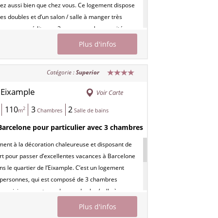
rez aussi bien que chez vous. Ce logement dispose
s doubles et d’un salon / salle à manger très
ec un canapé-lit pour 2 personnes, la capacité
t étant de 8 personnes. La cuisine est
Plus d'infos
équipée, et vous disposez de deux salles de bain
 l’air conditionné, et du chauffage central. L’accès
Catégorie :
Superior
ifi
et la télévision par
satellite
sont d’autres
confort qu’offre cet appartement, ainsi que la
Eixample
/
Voir Carte
de
parking à proximité immédiate
.
110
3
2
2
m
Chambres
Salle de bains
00805800000836800000000000000000HUTB-
Barcelone pour particulier avec 3 chambres
ent à la décoration chaleureuse et disposant de
ort pour passer d’excellentes vacances à Barcelone
ns le quartier de l’Eixample. C’est un logement
6 personnes, qui est composé de 3 chambres
ne cuisine ouverte sur le grand salon/salle à
 2 salles de bain complètes avec douche.
Plus d'infos
t se situe à côté de la cathédrale de la Sagrada