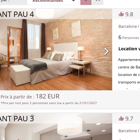
Recommandés
Location au mois
Sant Gervasi Appartemen
ANT PAU 4
Sants Appartements
9.8
Vila Olimpica Appartemen
Barcelone 
6
Personnes
Location 
Appartement 
centre de Ba
location de c
transports 
tous les cen
182 EUR
Prix à partir de :
chambres d
*Prix par nuit pour 2 personnes sans tva a partir du 21/01/2027
cuisine ouve
le canapé-li
ANT PAU 3
9.7
capacité d’h
L’appartemen
Barcelone 
l’internet wif