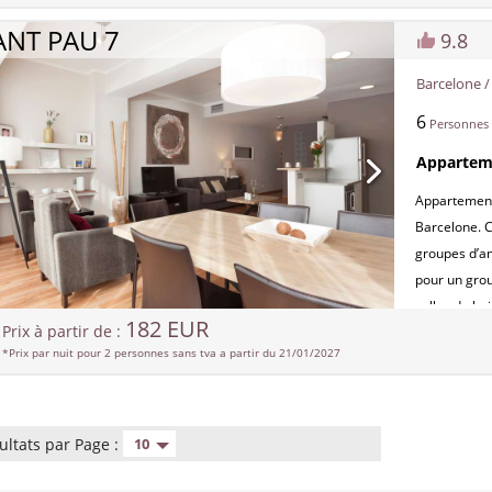
Familia, qui
ANT PAU 7
9.8
même d’Espa
commerces, b
Barcelone 
de l’apparte
6
NRA:
Personnes
ESFCTU000
Apparteme
0007663
Appartement 
Barcelone. C
groupes d’am
pour un grou
salles de ba
182 EUR
Prix à partir de :
dans le salo
*Prix par nuit pour 2 personnes sans tva a partir du 21/01/2027
naturelle à 
Familia est 
offre toute l
parking à cô
ultats par Page :
10
NRA:
ESFCTU000