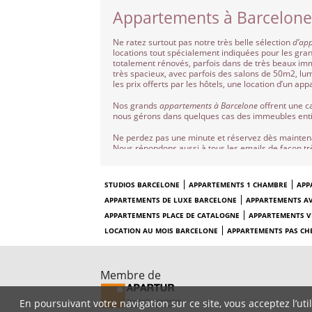
Appartements à Barcelone
Ne ratez surtout pas notre très belle sélection
d’ap
locations tout spécialement indiquées pour les gra
totalement rénovés, parfois dans de très beaux imm
très spacieux, avec parfois des salons de 50m2, lum
les prix offerts par les hôtels, une location d’un
Nos grands
appartements à Barcelone
offrent une 
nous gérons dans quelques cas des immeubles enti
Ne perdez pas une minute et réservez dès maintena
Nous répondons aussi à tous les emails de façon tr
STUDIOS BARCELONE
APPARTEMENTS 1 CHAMBRE
APP
APPARTEMENTS DE LUXE BARCELONE
APPARTEMENTS AV
APPARTEMENTS PLACE DE CATALOGNE
APPARTEMENTS VI
LOCATION AU MOIS BARCELONE
APPARTEMENTS PAS CH
Membre de
En poursuivant votre navigation sur ce site, vous acceptez l’ut