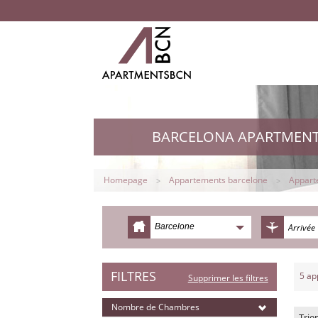
BARCELONA APARTMEN
Homepage
Appartements barcelone
Appart
Barcelone
FILTRES
5
ap
Supprimer les filtres
Nombre de Chambres
Trier