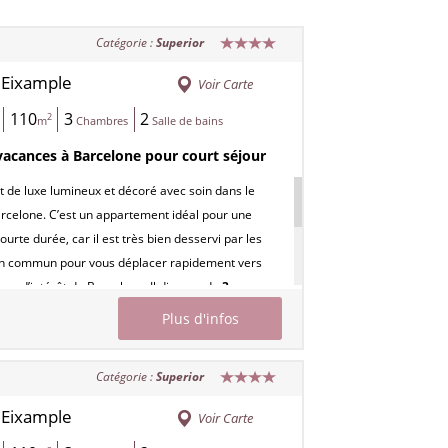
ts
Catégorie :
Superior
ts
Eixample
/
Voir Carte
110
3
2
2
m
Chambres
Salle de bains
vacances à Barcelone pour court séjour
de luxe lumineux et décoré avec soin dans le
rcelone. C’est un appartement idéal pour une
ourte durée, car il est très bien desservi par les
en commun pour vous déplacer rapidement vers
tres d’intérêt de Barcelone. Il dispose de
3
oubles
et de deux salles de bain avec douche. La
Plus d'infos
rte sur le vaste salon est entièrement équipée, et
t peut fournir un couchage pour deux personnes, la
Catégorie :
Superior
ébergement étant ainsi de 8 personnes.
t dispose de l’air conditionné, du chauffage, de
Eixample
/
Voir Carte
i, et d’une télévision par satellite.
Possibilité de