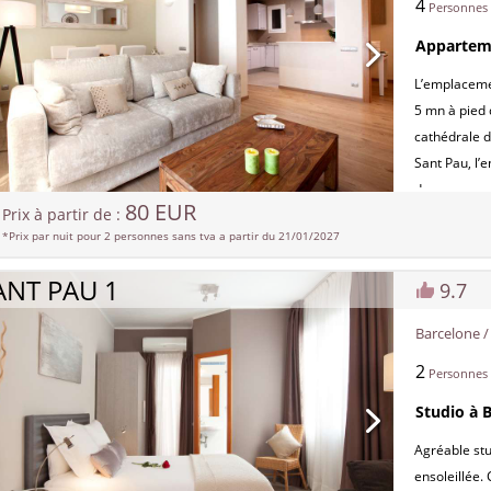
4
NRA:
Personnes
ESFCTU000
Apparteme
0007694
L’emplaceme
5 mn à pied 
cathédrale d
Sant Pau, l’
deux monume
80 EUR
Prix à partir de :
l’Unesco. Ce
*Prix par nuit pour 2 personnes sans tva a partir du 21/01/2027
de bain avec
cuisine ouve
ANT PAU 1
9.7
terrasse pou
NRA:
Barcelone 
ESFCTU000
2
0096025
Personnes
Studio à 
Agréable stu
ensoleillée.