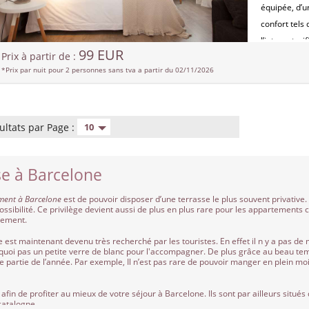
équipée, d’u
confort tels 
l’internet wi
99 EUR
Prix à partir de :
mn à pied du
*Prix par nuit pour 2 personnes sans tva a partir du 02/11/2026
cathédrale d
Sant Pau, l’
deux monume
l’humanité p
ultats par Page :
10
immédiate.
ESFCTU000
e à Barcelone
0007700
ment à Barcelone
est de pouvoir disposer d’une terrasse le plus souvent privative
ossibilité. Ce privilège devient aussi de plus en plus rare pour les appartements
tement.
st maintenant devenu très recherché par les touristes. En effet il n y a pas de 
rquoi pas un petite verre de blanc pour l'accompagner. De plus grâce au beau t
e partie de l’année. Par exemple, Il n’est pas rare de pouvoir manger en plein moi
in de profiter au mieux de votre séjour à Barcelone. Ils sont par ailleurs situés
 catalogne.