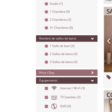
Studio
(1)
S
1 Chambre
(0)
2 Chambres
(2)
3+ Chambres
(0)
Nombre de salles de bains
1 Salle de bain
(3)
2 Salles de bains
(0)
3 Salles de bains
(0)
Price / Day
Équipements
Internet / Wi-Fi
(3)
C
TV Satelitte
(3)
DVD
(0)