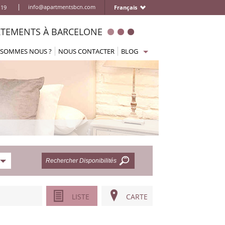
|
info@apartmentsbcn.com
 19
Français
TEMENTS À BARCELONE
 SOMMES NOUS ?
NOUS CONTACTER
BLOG
Accueil
ments
Arriver à Barcelone
partements
Se déplacer
Boire et manger
s
Que faire/activités
Que visiter
Information pratique
ts
LISTE
CARTE