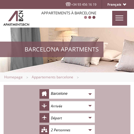
+34 93 456 16 19
Français
APPARTEMENTS À BARCELONE
ACCUEIL
APPARTEMENTS
BARCELONA APARTMENTS
EMPLACEMENT
QUI SOMMES NOUS ?
NOUS CONTACTER
Homepage
Appartements barcelone
BLOG
Barcelone
2 Personnes